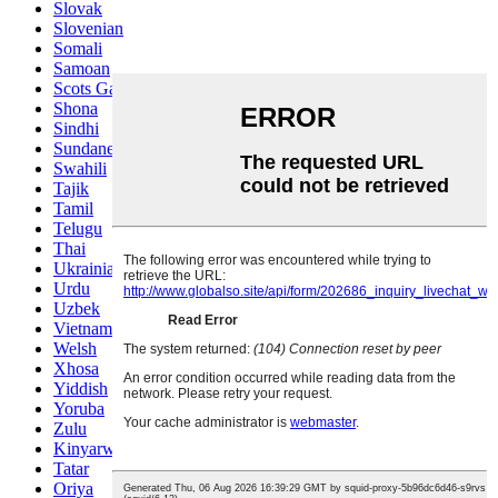
Slovak
Slovenian
Somali
Samoan
Scots Gaelic
Shona
Sindhi
Sundanese
Swahili
Tajik
Tamil
Telugu
Thai
Ukrainian
Urdu
Uzbek
Vietnamese
Welsh
Xhosa
Yiddish
Yoruba
Zulu
Kinyarwanda
Tatar
Oriya