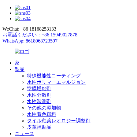
WeChat: +86 18168253133
お電話ください：+86 15949027878
WhatsApp: 8618068723597
家
製品
特殊機能性コーティング
水性ポリマーエマルジョン
塗膜増粘剤
水性分散剤
水性湿潤剤
その他の添加物
水性着色顔料
タイル釉薬レオロジー調整剤
皮革補助品
ニュース