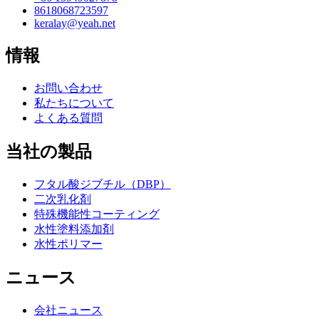
8618068723597
keralay@yeah.net
情報
お問い合わせ
私たちについて
よくある質問
当社の製品
フタル酸ジブチル（DBP）
二次乳化剤
特殊機能性コーティング
水性塗料添加剤
水性ポリマー
ニュース
会社ニュース