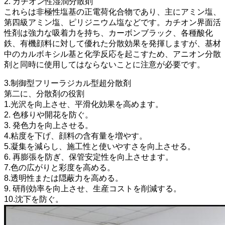
2. カチオン性湿潤分散剤
これらは非極性塩基の正電荷化合物であり、主にアミン塩、
第四級アミン塩、ピリジニウム塩などです。カチオン界面活
性剤は強力な吸着力を持ち、カーボンブラック、各種酸化
鉄、有機顔料に対して優れた分散効果を発揮しますが、基材
中のカルボキシル基と化学反応を起こすため、アニオン分散
剤と同時に使用してはならないことに注意が必要です。
3.制御型フリーラジカル型超分散剤
第二に、分散剤の役割
1.光沢を向上させ、平滑化効果を高めます。
2. 色移りや開花を防ぐ。
3. 発色力を向上させる。
4.粘度を下げ、顔料の含有量を増やす。
5.凝集を減らし、施工性と使いやすさを向上させる。
6. 再膨張を防ぎ、保管安定性を向上させます。
7.色の広がりと彩度を高める。
8.透明性または隠蔽力を高める。
9. 研削効率を向上させ、生産コストを削減する。
10.沈下を防ぐ。