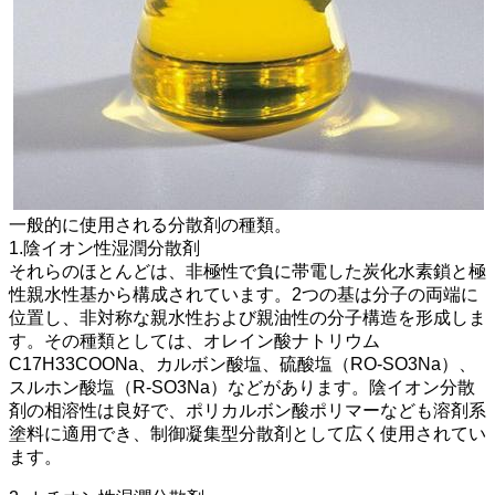
一般的に使用される分散剤の種類。
1.陰イオン性湿潤分散剤
それらのほとんどは、非極性で負に帯電した炭化水素鎖と極
性親水性基から構成されています。2つの基は分子の両端に
位置し、非対称な親水性および親油性の分子構造を形成しま
す。その種類としては、オレイン酸ナトリウム
C17H33COONa、カルボン酸塩、硫酸塩（RO-SO3Na）、
スルホン酸塩（R-SO3Na）などがあります。陰イオン分散
剤の相溶性は良好で、ポリカルボン酸ポリマーなども溶剤系
塗料に適用でき、制御凝集型分散剤として広く使用されてい
ます。