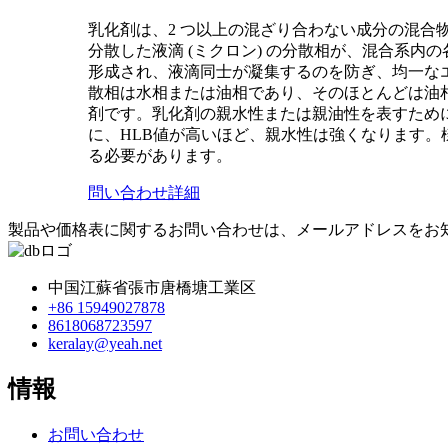
乳化剤は、2 つ以上の混ざり合わない成分の混
分散した液滴 (ミクロン) の分散相が、混合系
形成され、液滴同士が凝集するのを防ぎ、均一な
散相は水相または油相であり、そのほとんどは油
剤です。乳化剤の親水性または親油性を表すために、
に、HLB値が高いほど、親水性は強くなります。
る必要があります。
問い合わせ
詳細
製品や価格表に関するお問い合わせは、メールアドレスをお知
中国江蘇省張市唐橋塘工業区
+86 15949027878
8618068723597
keralay@yeah.net
情報
お問い合わせ