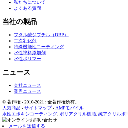
私たちについて
よくある質問
当社の製品
フタル酸ジブチル（DBP）
二次乳化剤
特殊機能性コーティング
水性塗料添加剤
水性ポリマー
ニュース
会社ニュース
業界ニュース
© 著作権 - 2010-2021 : 全著作権所有。
人気商品
-
サイトマップ
-
AMPモバイル
水性エポキシコーティング
,
ポリアクリル樹脂
,
純アクリルポ
メールを送信する