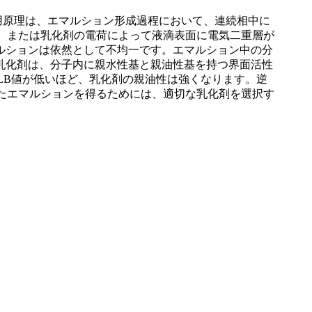
用原理は、エマルション形成過程において、連続相中に
か、または乳化剤の電荷によって液滴表面に電気二重層が
ルションは依然として不均一です。エマルション中の分
乳化剤は、分子内に親水性基と親油性基を持つ界面活性
HLB値が低いほど、乳化剤の親油性は強くなります。逆
したエマルションを得るためには、適切な乳化剤を選択す