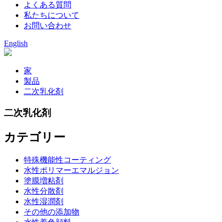
よくある質問
私たちについて
お問い合わせ
English
家
製品
二次乳化剤
二次乳化剤
カテゴリー
特殊機能性コーティング
水性ポリマーエマルジョン
塗膜増粘剤
水性分散剤
水性湿潤剤
その他の添加物