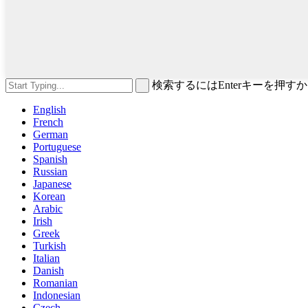
検索するにはEnterキーを押
English
French
German
Portuguese
Spanish
Russian
Japanese
Korean
Arabic
Irish
Greek
Turkish
Italian
Danish
Romanian
Indonesian
Czech