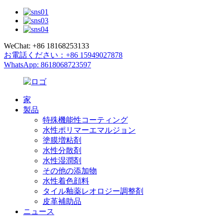
WeChat: +86 18168253133
お電話ください：+86 15949027878
WhatsApp: 8618068723597
家
製品
特殊機能性コーティング
水性ポリマーエマルジョン
塗膜増粘剤
水性分散剤
水性湿潤剤
その他の添加物
水性着色顔料
タイル釉薬レオロジー調整剤
皮革補助品
ニュース