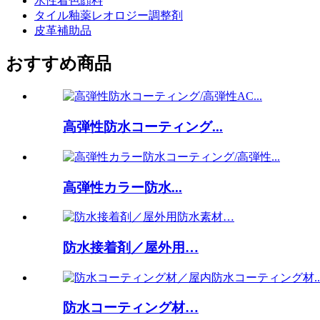
水性着色顔料
タイル釉薬レオロジー調整剤
皮革補助品
おすすめ商品
高弾性防水コーティング...
高弾性カラー防水...
防水接着剤／屋外用…
防水コーティング材…