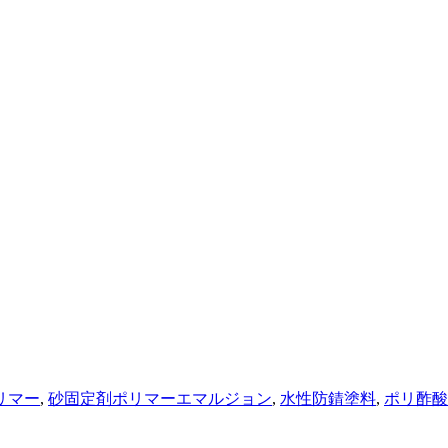
リマー
,
砂固定剤ポリマーエマルジョン
,
水性防錆塗料
,
ポリ酢酸