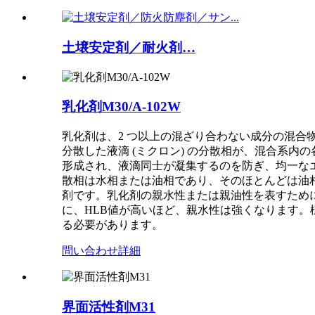
土壌安定剤／耐火剤…
乳化剤M30/A-102W
乳化剤は、2 つ以上の混ざり合わない成分の混
分散した液滴 (ミクロン) の分散相が、混合系
形成され、液滴同士が凝集するのを防ぎ、均一な
散相は水相または油相であり、そのほとんどは油
剤です。乳化剤の親水性または親油性を表すために、
に、HLB値が高いほど、親水性は強くなります。
る必要があります。
問い合わせ
詳細
界面活性剤M31