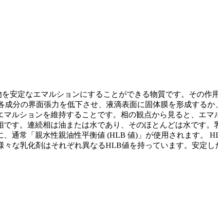
合物を安定なエマルションにすることができる物質です。その作
内の各成分の界面張力を低下させ、液滴表面に固体膜を形成する
エマルションを維持することです。相の観点から見ると、エマ
相です。連続相は油または水であり、そのほとんどは水です。
通常「親水性親油性平衡値 (HLB 値)」が使用されます。 
様々な乳化剤はそれぞれ異なるHLB値を持っています。安定