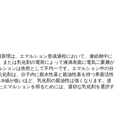
用原理は、エマルション形成過程において、連続相中に
か、または乳化剤の電荷によって液滴表面に電気二重層が
ルションは依然として不均一です。エマルション中の分
乳化剤は、分子内に親水性基と親油性基を持つ界面活性
HLB値が低いほど、乳化剤の親油性は強くなります。逆
したエマルションを得るためには、適切な乳化剤を選択す