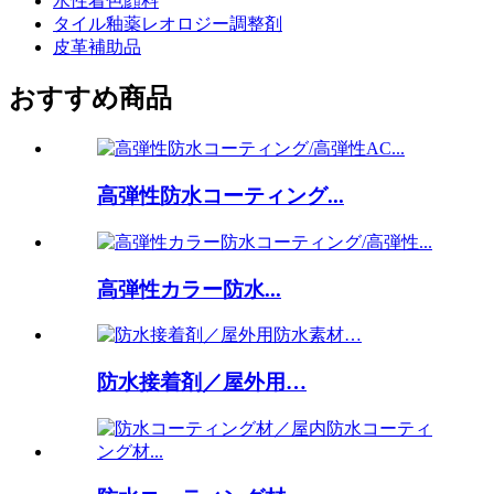
水性着色顔料
タイル釉薬レオロジー調整剤
皮革補助品
おすすめ商品
高弾性防水コーティング...
高弾性カラー防水...
防水接着剤／屋外用…