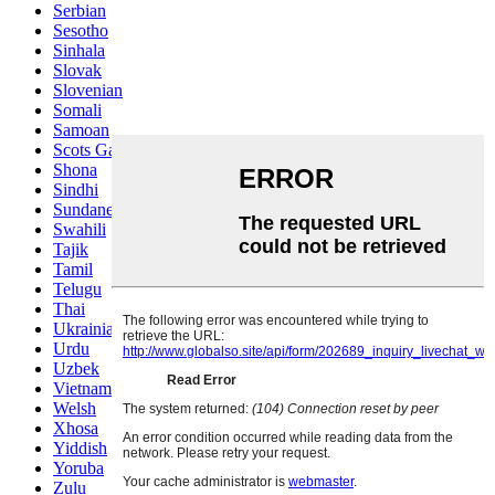
Serbian
Sesotho
Sinhala
Slovak
Slovenian
Somali
Samoan
Scots Gaelic
Shona
Sindhi
Sundanese
Swahili
Tajik
Tamil
Telugu
Thai
Ukrainian
Urdu
Uzbek
Vietnamese
Welsh
Xhosa
Yiddish
Yoruba
Zulu