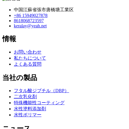
中国江蘇省張市唐橋塘工業区
+86 15949027878
8618068723597
keralay@yeah.net
情報
お問い合わせ
私たちについて
よくある質問
当社の製品
フタル酸ジブチル（DBP）
二次乳化剤
特殊機能性コーティング
水性塗料添加剤
水性ポリマー
ニュース