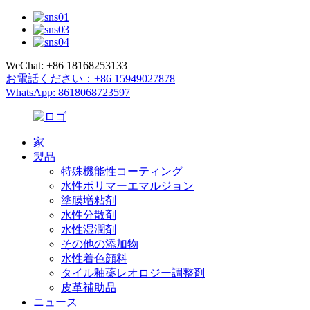
WeChat: +86 18168253133
お電話ください：+86 15949027878
WhatsApp: 8618068723597
家
製品
特殊機能性コーティング
水性ポリマーエマルジョン
塗膜増粘剤
水性分散剤
水性湿潤剤
その他の添加物
水性着色顔料
タイル釉薬レオロジー調整剤
皮革補助品
ニュース