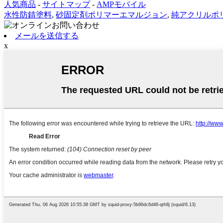
人気商品
-
サイトマップ
-
AMPモバイル
水性防錆塗料
,
砂固定剤ポリマーエマルジョン
,
純アクリルポ
メールを送信する
x