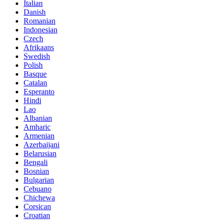
Italian
Danish
Romanian
Indonesian
Czech
Afrikaans
Swedish
Polish
Basque
Catalan
Esperanto
Hindi
Lao
Albanian
Amharic
Armenian
Azerbaijani
Belarusian
Bengali
Bosnian
Bulgarian
Cebuano
Chichewa
Corsican
Croatian