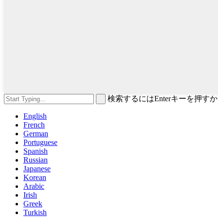
検索するにはEnterキーを押
English
French
German
Portuguese
Spanish
Russian
Japanese
Korean
Arabic
Irish
Greek
Turkish