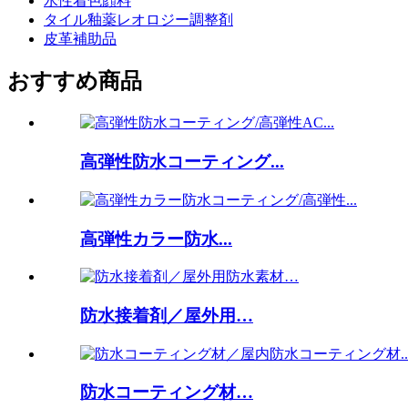
水性着色顔料
タイル釉薬レオロジー調整剤
皮革補助品
おすすめ商品
高弾性防水コーティング...
高弾性カラー防水...
防水接着剤／屋外用…
防水コーティング材…