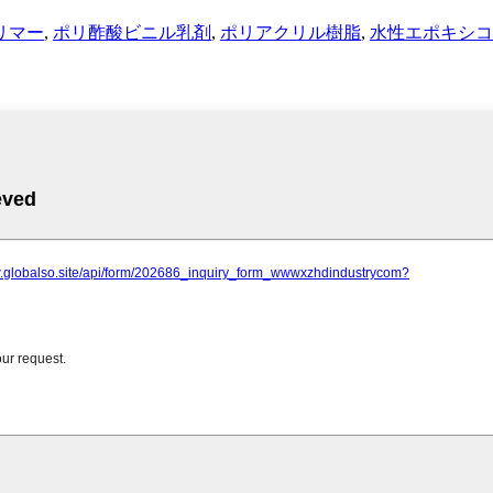
リマー
,
ポリ酢酸ビニル乳剤
,
ポリアクリル樹脂
,
水性エポキシコ