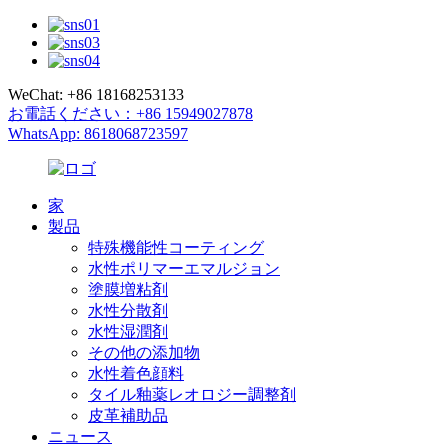
WeChat: +86 18168253133
お電話ください：+86 15949027878
WhatsApp: 8618068723597
家
製品
特殊機能性コーティング
水性ポリマーエマルジョン
塗膜増粘剤
水性分散剤
水性湿潤剤
その他の添加物
水性着色顔料
タイル釉薬レオロジー調整剤
皮革補助品
ニュース