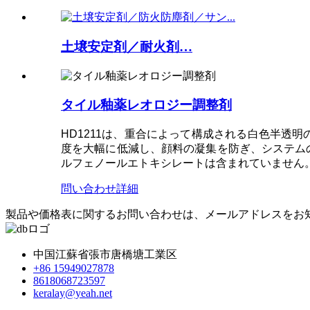
土壌安定剤／耐火剤…
タイル釉薬レオロジー調整剤
HD1211は、重合によって構成される白色半
度を大幅に低減し、顔料の凝集を防ぎ、システム
ルフェノールエトキシレートは含まれていません
問い合わせ
詳細
製品や価格表に関するお問い合わせは、メールアドレスをお知
中国江蘇省張市唐橋塘工業区
+86 15949027878
8618068723597
keralay@yeah.net