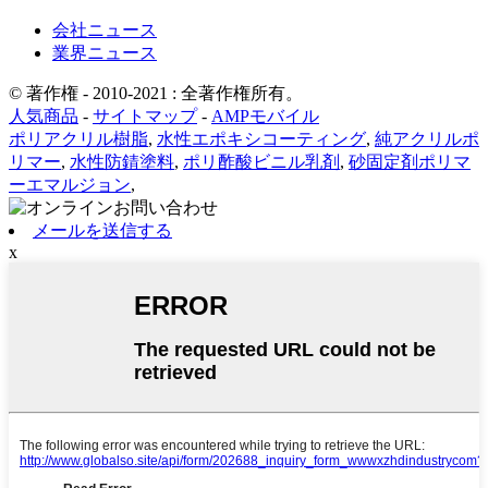
会社ニュース
業界ニュース
© 著作権 - 2010-2021 : 全著作権所有。
人気商品
-
サイトマップ
-
AMPモバイル
ポリアクリル樹脂
,
水性エポキシコーティング
,
純アクリルポ
リマー
,
水性防錆塗料
,
ポリ酢酸ビニル乳剤
,
砂固定剤ポリマ
ーエマルジョン
,
メールを送信する
x