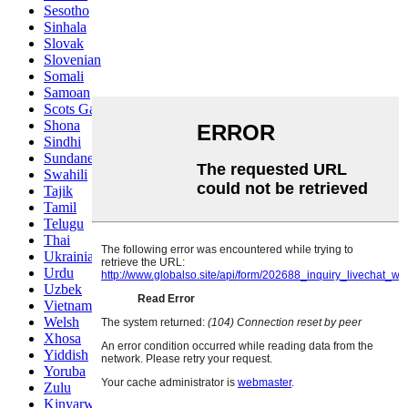
Sesotho
Sinhala
Slovak
Slovenian
Somali
Samoan
Scots Gaelic
Shona
Sindhi
Sundanese
Swahili
Tajik
Tamil
Telugu
Thai
Ukrainian
Urdu
Uzbek
Vietnamese
Welsh
Xhosa
Yiddish
Yoruba
Zulu
Kinyarwanda