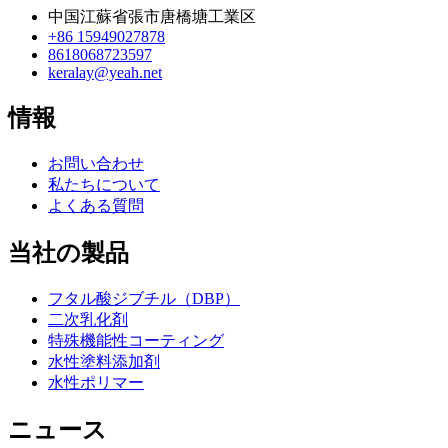
中国江蘇省張市唐橋塘工業区
+86 15949027878
8618068723597
keralay@yeah.net
情報
お問い合わせ
私たちについて
よくある質問
当社の製品
フタル酸ジブチル（DBP）
二次乳化剤
特殊機能性コーティング
水性塗料添加剤
水性ポリマー
ニュース