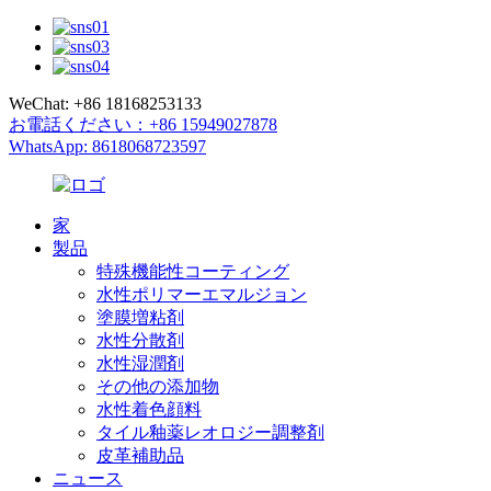
WeChat: +86 18168253133
お電話ください：+86 15949027878
WhatsApp: 8618068723597
家
製品
特殊機能性コーティング
水性ポリマーエマルジョン
塗膜増粘剤
水性分散剤
水性湿潤剤
その他の添加物
水性着色顔料
タイル釉薬レオロジー調整剤
皮革補助品
ニュース