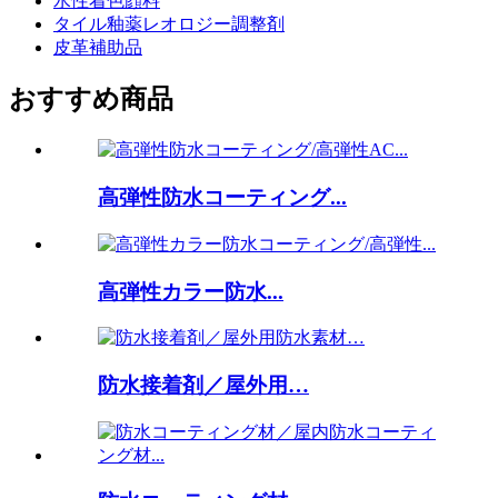
水性着色顔料
タイル釉薬レオロジー調整剤
皮革補助品
おすすめ商品
高弾性防水コーティング...
高弾性カラー防水...
防水接着剤／屋外用…