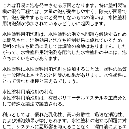
これは容易に泡を発生させる原因となります。特に塗料製造
機の混合工程では、大量の泡が発生しやすく、除去が困難で
す。泡が発生するものと発生しないものの違いは、水性塗料
用消泡剤が添加されているかどうかに起因します。
水性塗料用消泡剤は、水性塗料の泡立ち問題を解決するため
に開発され、消泡効果と泡立ち抑制効果に優れているため、
塗料の泡立ち問題に関しては議論の余地はありません。した
がって、水性塗料用消泡剤を配合した水性塗料の中には、泡
立ちにくいものがあります。
水性塗料に水性塗料用消泡剤を添加することは、塗料の品質
を一段階向上させるのと同等の効果があります。水性塗料に
とって優れた相棒と言えるでしょう。
水性塗料用消泡剤の利点
水性塗料用消泡剤は、有機ポリエーテルエステルを主成分と
して特殊な製法で製造される。
利点としては、優れた乳化性、高い分散性、迅速な消泡性、
および消泡効果が挙げられます。水性塗料の泡立ち問題に対
して、システムに悪影響を与えることなく、漂白油によるエ