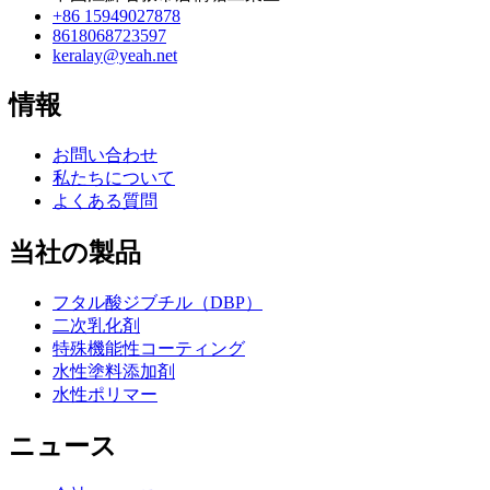
+86 15949027878
8618068723597
keralay@yeah.net
情報
お問い合わせ
私たちについて
よくある質問
当社の製品
フタル酸ジブチル（DBP）
二次乳化剤
特殊機能性コーティング
水性塗料添加剤
水性ポリマー
ニュース