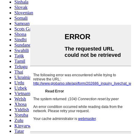
Sinhala
Slovak
Slovenian
Somali
Samoan
Scots Gaelic
Shona
Sindhi
Sundanese
Swahili
Tajik
Tamil
Telugu
Thai
Ukrainian
Urdu
Uzbek
Vietnamese
Welsh
Xhosa
Yiddish
Yoruba
Zulu
Kinyarwanda
Tatar