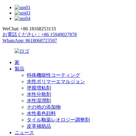
WeChat: +86 18168253133
お電話ください：+86 15949027878
WhatsApp: 8618068723597
家
製品
特殊機能性コーティング
水性ポリマーエマルジョン
塗膜増粘剤
水性分散剤
水性湿潤剤
その他の添加物
水性着色顔料
タイル釉薬レオロジー調整剤
皮革補助品
ニュース